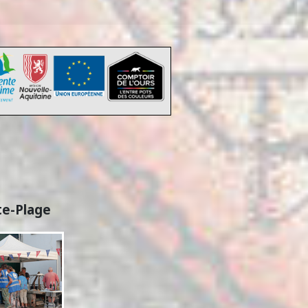
n
te-Plage